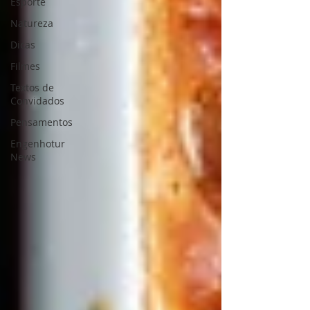
Esporte
Natureza
Dicas
Filmes
Textos de
Convidados
Pensamentos
Engenhotur
News