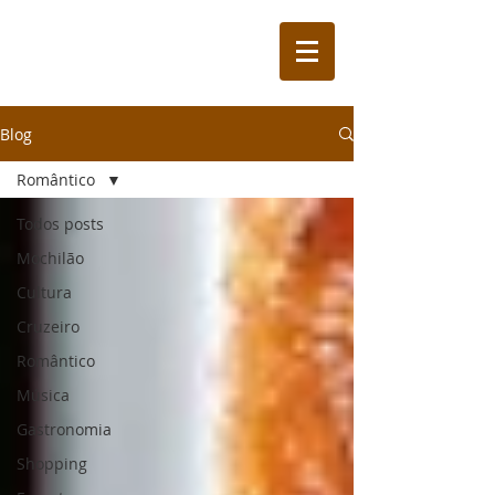
Blog
Romântico
Todos posts
Mochilão
Cultura
Cruzeiro
Romântico
Música
Gastronomia
Shopping