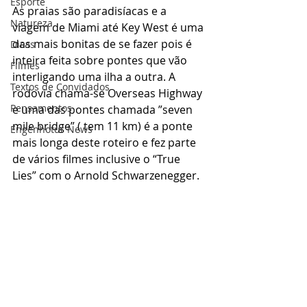
Esporte
As praias são paradisíacas e a 
Natureza
viagem de Miami até Key West é uma 
das mais bonitas de se fazer pois é 
Dicas
inteira feita sobre pontes que vão 
Filmes
interligando uma ilha a outra. A 
Textos de Convidados
rodovia chama-se Overseas Highway 
Pensamentos
e uma das pontes chamada ”seven 
mile bridge” ( tem 11 km) é a ponte 
Engenhotur News
mais longa deste roteiro e fez parte 
de vários filmes inclusive o “True 
Lies” com o Arnold Schwarzenegger. 