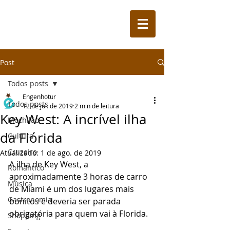
Post
Todos posts
Engenhotur
Todos posts
12 de jul. de 2019
2 min de leitura
Key West: A incrível ilha
Mochilão
da Flórida
Cultura
Cruzeiro
Atualizado:
1 de ago. de 2019
A ilha de Key West, a 
Romântico
aproximadamente 3 horas de carro 
Música
de Miami é um dos lugares mais 
Gastronomia
bonitos e deveria ser parada 
obrigatória para quem vai à Florida. 
Shopping