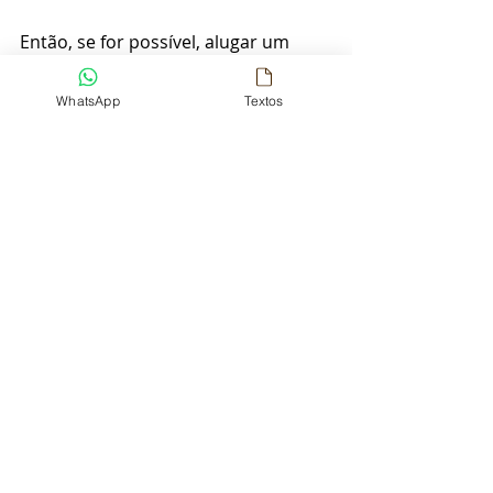
Então, se for possível, alugar um 
quarto com varanda é a melhor 
pedida.
WhatsApp
Textos
Por do sol