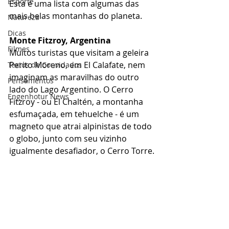
Esporte
Esta é uma lista com algumas das 
mais belas montanhas do planeta.
Natureza
Dicas
Monte Fitzroy, Argentina
Filmes
Muitos turistas que visitam a geleira 
Perito Moreno, em El Calafate, nem 
Textos de Convidados
imaginam as maravilhas do outro 
Pensamentos
lado do Lago Argentino. O Cerro 
Engenhotur News
Fitzroy - ou El Chaltén, a montanha 
esfumaçada, em tehuelche - é um 
magneto que atrai alpinistas de todo 
o globo, junto com seu vizinho 
igualmente desafiador, o Cerro Torre.