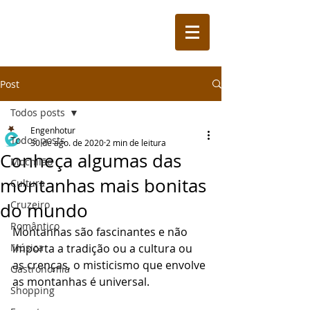
Post
Todos posts
Engenhotur
Todos posts
30 de ago. de 2020
2 min de leitura
Conheça algumas das
Mochilão
montanhas mais bonitas
Cultura
Cruzeiro
do mundo
Romântico
Montanhas são fascinantes e não 
Música
importa a tradição ou a cultura ou 
as crenças, o misticismo que envolve 
Gastronomia
as montanhas é universal.
Shopping