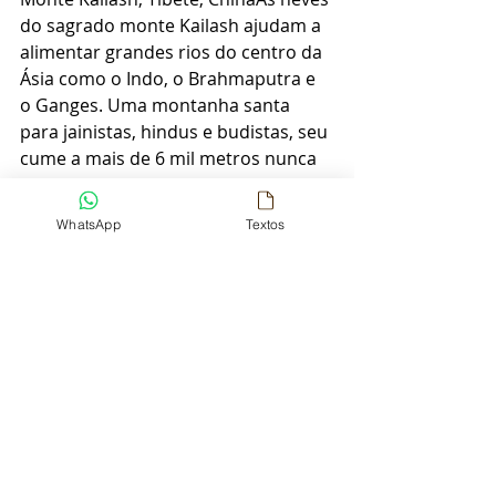
do sagrado monte Kailash ajudam a 
alimentar grandes rios do centro da 
Ásia como o Indo, o Brahmaputra e 
o Ganges. Uma montanha santa 
para jainistas, hindus e budistas, seu 
cume a mais de 6 mil metros nunca 
foi conquistado por ser considerado 
um tabu.
WhatsApp
Textos
Gostou do que viu por aqui? 
Acompanhe a gente nas nossas 