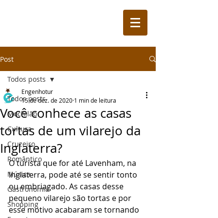
Post
Todos posts
Engenhotur
Todos posts
15 de dez. de 2020
1 min de leitura
Você conhece as casas
Mochilão
tortas de um vilarejo da
Cultura
Cruzeiro
Inglaterra?
Romântico
O turista que for até Lavenham, na 
Música
Inglaterra, pode até se sentir tonto 
ou embriagado. As casas desse 
Gastronomia
pequeno vilarejo são tortas e por 
Shopping
esse motivo acabaram se tornando 