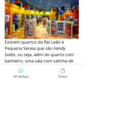
Existem quartos do Rei Leão e 
Pequena Sereia que são 
Family 
Suites
, ou seja, além do quarto com 
banheiro, uma sala com salinha de 
jantar, o sofá da sala vira uma cama 
de casal e a mesa da salinha de 
WhatsApp
Textos
jantar também pode virar, 
acomodando 6 pessoas 
tranquilamente, com dois banheiros.