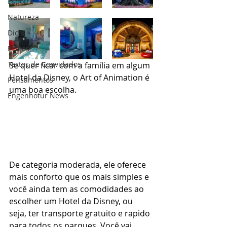
Esporte
Natureza
Dicas
Filmes
Textos de Convidados
Se quer ficar com a família em algum 
Hotel da Disney, o Art of Animation é 
Pensamentos
uma boa escolha. 
Engenhotur News
De categoria moderada, ele oferece 
mais conforto que os mais simples e 
você ainda tem as comodidades ao 
escolher um Hotel da Disney, ou 
seja, ter transporte gratuito e rapido 
para todos os parques. Você vai 