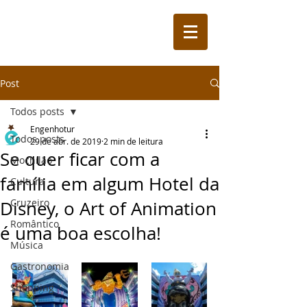
Post
Todos posts
Engenhotur
Todos posts
29 de abr. de 2019
2 min de leitura
Se quer ficar com a
Mochilão
família em algum Hotel da
Cultura
Cruzeiro
Disney, o Art of Animation
Romântico
é uma boa escolha!
Música
Gastronomia
Shopping