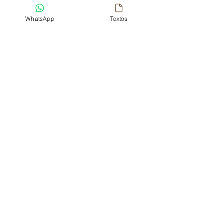
Gostou do que viu por aqui? 
Acompanhe a gente nas nossas 
WhatsApp
Textos
redes sociais 
Instagram
Pinterest
Facebook
Cultura
Dicas
Posts recentes
Ver tudo