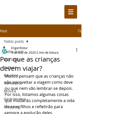
Post
Todos posts
Engenhotur
Todos posts
9 de out. de 2020
2 min de leitura
Por que as crianças
Mochilão
devem viajar?
Cultura
Cruzeiro
Muitos pensam que as crianças não 
vão aproveitar a viagem como deve 
Romântico
ou que nem vão lembrar-se depois. 
Música
Por isso, listamos algumas coisas 
Gastronomia
que mudarão completamente a vida 
de seus filhos e refletirão para 
Shopping
sempre a evolução deles. 