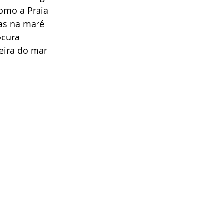
como a Praia 
as na maré 
ocura 
eira do mar 