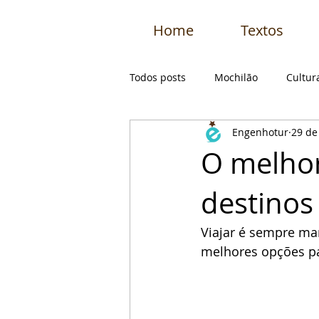
Home
Textos
Todos posts
Mochilão
Cultur
Engenhotur
29 de
Esporte
Natureza
Dica
O melhor
destinos
Viajar é sempre ma
melhores opções p