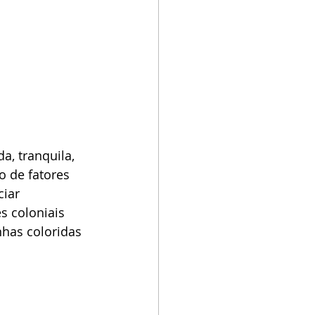
a, tranquila, 
 de fatores 
iar 
 coloniais 
nhas coloridas 