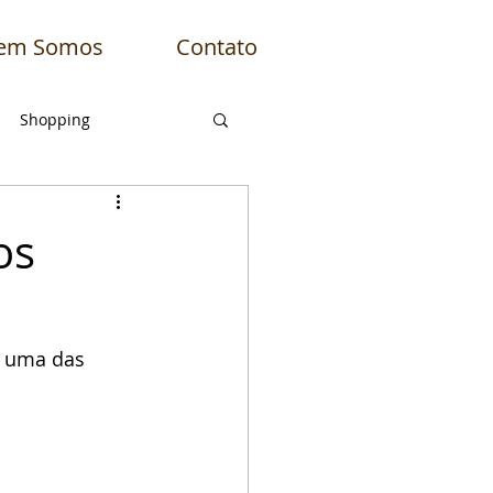
em Somos
Contato
Shopping
Engenhotur News
os
s uma das 