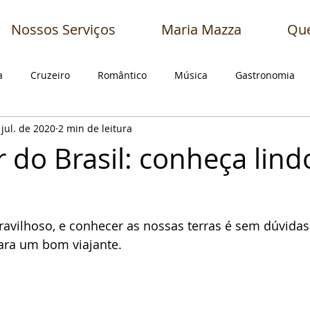
Nossos Serviços
Maria Mazza
Qu
a
Cruzeiro
Romântico
Música
Gastronomia
 jul. de 2020
2 min de leitura
s
Filmes
Textos de Convidados
Pensamentos
 do Brasil: conheça lind
ravilhoso, e conhecer as nossas terras é sem dúvida
ara um bom viajante.