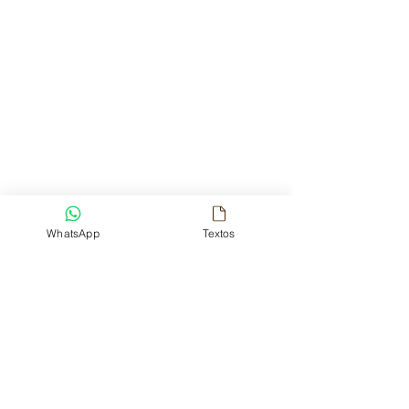
WhatsApp
Textos
Acesse o site para acompanhar tudo 
que acontece lá:  
http://www.miamidesigndistrict.net
. 