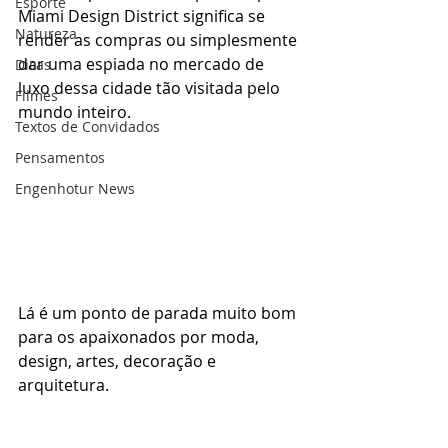
Esporte
Miami Design District significa se 
Natureza
render as compras ou simplesmente 
dar uma espiada no mercado de 
Dicas
luxo dessa cidade tão visitada pelo 
Filmes
mundo inteiro. 
Textos de Convidados
Pensamentos
Engenhotur News
Lá é um ponto de parada muito bom 
para os apaixonados por moda, 
design, artes, decoração e 
arquitetura.