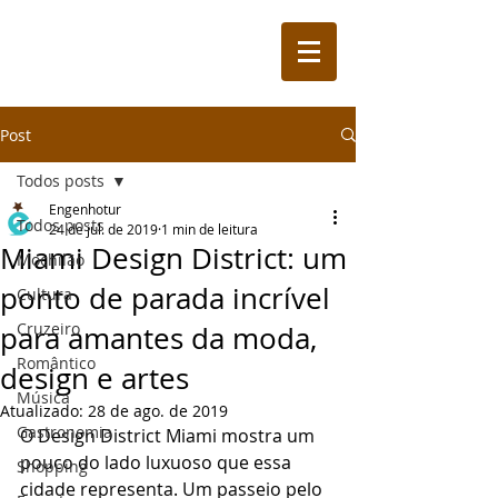
Post
Todos posts
Engenhotur
Todos posts
24 de jul. de 2019
1 min de leitura
Miami Design District: um
Mochilão
ponto de parada incrível
Cultura
Cruzeiro
para amantes da moda,
Romântico
design e artes
Música
Atualizado:
28 de ago. de 2019
Gastronomia
O Design District Miami mostra um 
pouco do lado luxuoso que essa 
Shopping
cidade representa. Um passeio pelo 