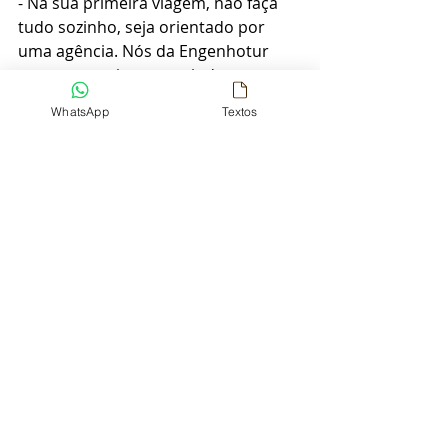
- Na sua primeira viagem, não faça 
tudo sozinho, seja orientado por 
uma agência. Nós da Engenhotur 
estamos aqui para te ajudar com 
tudo.  
WhatsApp
Textos
- Se você sente que será um tipo de 
viajante 
independente 
(clique aqui 
para descobrir que tipo de viajante 
é você)
, na primeira, procure viajar 
com alguém que já fez uma viagem 
de avião. 
- Sente na janela certa! Sabe aquela 
foto incrível da asa do avião? Além 
do registro, essa área é a primeira a 
embarcar após a entrada de todos 
os preferenciais.