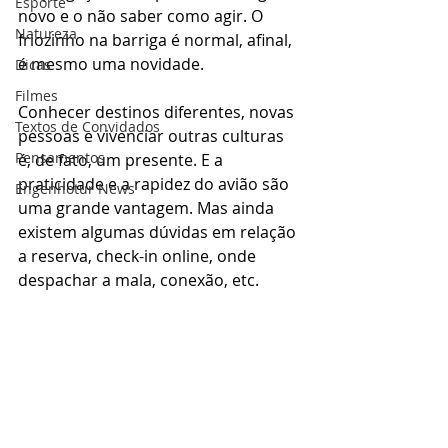
Esporte
novo e o não saber como agir. O 
Natureza
friozinho na barriga é normal, afinal, 
é mesmo uma novidade.
Dicas
Filmes
Conhecer destinos diferentes, novas 
Textos de Convidados
pessoas e vivenciar outras culturas 
Pensamentos
é, de fato, um presente. E a 
praticidade e a rapidez do avião são 
Engenhotur News
uma grande vantagem. Mas ainda 
existem algumas dúvidas em relação 
a reserva, check-in online, onde 
despachar a mala, conexão, etc.