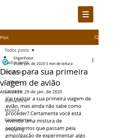
Post
Todos posts
Engenhotur
Todos posts
23 de jan. de 2020
3 min de leitura
Dicas para sua primeira
Mochilão
viagem de avião
Cultura
Cruzeiro
Atualizado:
29 de jan. de 2020
Vai realizar a sua primeira viagem de 
Romântico
avião, mas ainda não sabe como 
Música
proceder? Certamente você está 
Gastronomia
vivendo uma mistura de 
sentimentos que passam pela 
Shopping
empolgação de experimentar algo 