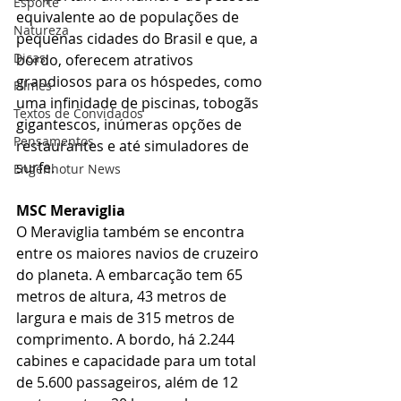
Esporte
equivalente ao de populações de 
Natureza
pequenas cidades do Brasil e que, a 
Dicas
bordo, oferecem atrativos 
grandiosos para os hóspedes, como 
Filmes
uma infinidade de piscinas, tobogãs 
Textos de Convidados
gigantescos, inúmeras opções de 
Pensamentos
restaurantes e até simuladores de 
surfe.
Engenhotur News
MSC Meraviglia
O Meraviglia também se encontra 
entre os maiores navios de cruzeiro 
do planeta. A embarcação tem 65 
metros de altura, 43 metros de 
largura e mais de 315 metros de 
comprimento. A bordo, há 2.244 
cabines e capacidade para um total 
de 5.600 passageiros, além de 12 