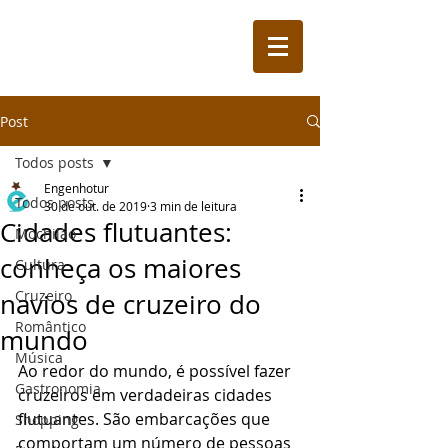
Post
Todos posts
Engenhotur
Todos posts
30 de out. de 2019
3 min de leitura
Cidades flutuantes:
Mochilão
conheça os maiores
Cultura
Cruzeiro
navios de cruzeiro do
Romântico
mundo
Música
Ao redor do mundo, é possível fazer 
Gastronomia
cruzeiros em verdadeiras cidades 
flutuantes. São embarcações que 
Shopping
comportam um número de pessoas 