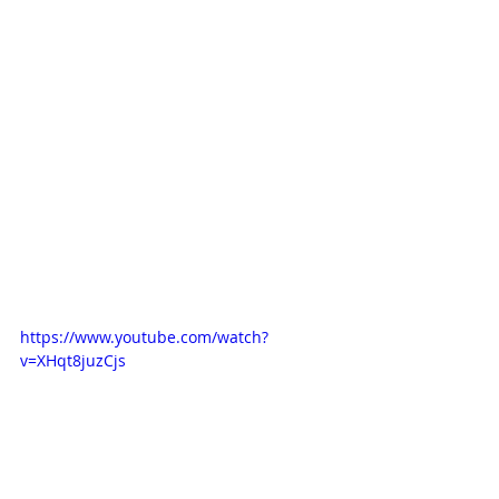
https://www.youtube.com/watch?
v=XHqt8juzCjs