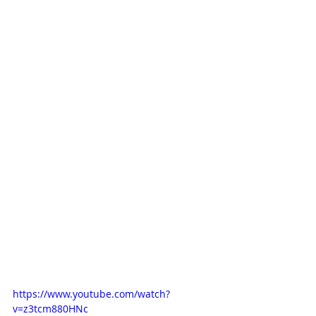
https://www.youtube.com/watch?
v=z3tcm880HNc